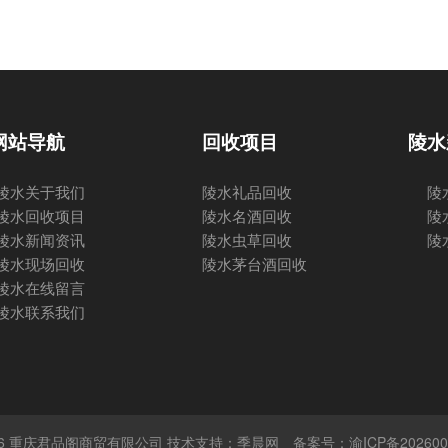
网站导航
回收项目
陵水
陵水关于我们
陵水礼品回收
陵
陵水回收项目
陵水名酒回收
陵
陵水新闻资讯
陵水虫草回收
陵
陵水现场回收
陵水茅台酒回收
陵水在线留言
陵水联系我们
 © 2026 重庆君品阁商贸有限公司 技术支持：季晨网
备案号：渝ICP备202600