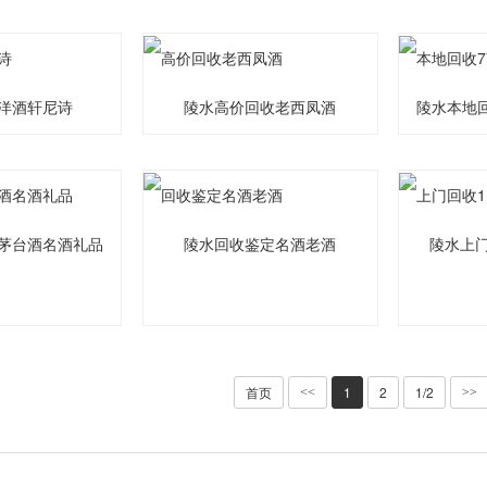
洋酒轩尼诗
陵水高价回收老西凤酒
陵水本地
茅台酒名酒礼品
陵水回收鉴定名酒老酒
陵水上门
首页
1
2
1/2
<<
>>