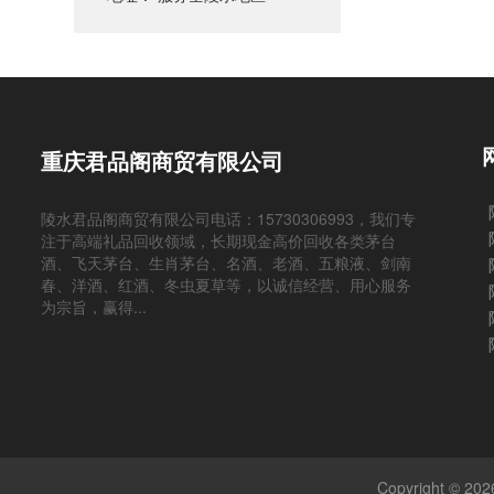
重庆君品阁商贸有限公司
陵水君品阁商贸有限公司电话：15730306993，我们专
注于高端礼品回收领域，长期现金高价回收各类茅台
酒、飞天茅台、生肖茅台、名酒、老酒、五粮液、剑南
春、洋酒、红酒、冬虫夏草等，以诚信经营、用心服务
为宗旨，赢得...
Copyright