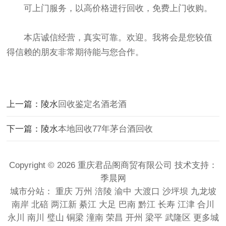
可上门服务，以高价格进行回收，免费上门收购。
本店诚信经营，真实可靠。欢迎。我将会是您较值
得信赖的朋友非常期待能与您合作。
上一篇：陵水
回收鉴定名酒老酒
下一篇：陵水
本地回收77年茅台酒回收
Copyright © 2026 重庆君品阁商贸有限公司 技术支持：
季晨网
城市分站：
重庆
万州
涪陵
渝中
大渡口
沙坪坝
九龙坡
南岸
北碚
两江新
綦江
大足
巴南
黔江
长寿
江津
合川
永川
南川
璧山
铜梁
潼南
荣昌
开州
梁平
武隆区
更多城