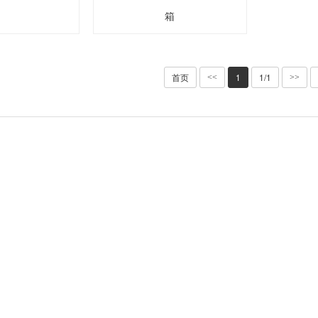
箱
首页
1
1/1
<<
>>