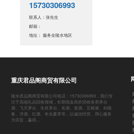
15730306993
联系人：张先生
邮箱：
地址： 服务全陵水地区
重庆君品阁商贸有限公司
陵水君品阁商贸有限公司电话：15730306993，我们专
注于高端礼品回收领域，长期现金高价回收各类茅台
酒、飞天茅台、生肖茅台、名酒、老酒、五粮液、剑南
春、洋酒、红酒、冬虫夏草等，以诚信经营、用心服务
为宗旨，赢得...